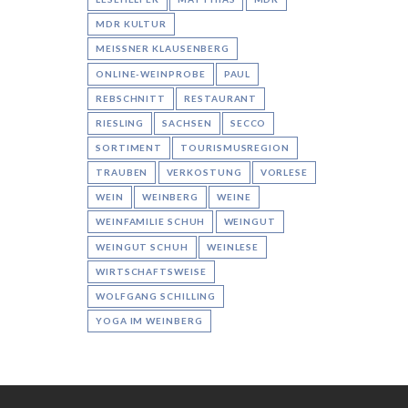
MDR KULTUR
MEISSNER KLAUSENBERG
ONLINE-WEINPROBE
PAUL
REBSCHNITT
RESTAURANT
RIESLING
SACHSEN
SECCO
SORTIMENT
TOURISMUSREGION
TRAUBEN
VERKOSTUNG
VORLESE
WEIN
WEINBERG
WEINE
WEINFAMILIE SCHUH
WEINGUT
WEINGUT SCHUH
WEINLESE
WIRTSCHAFTSWEISE
WOLFGANG SCHILLING
YOGA IM WEINBERG