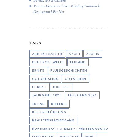
Berlin, wir kommen!
Vinum-Verkoster loben Riesling Halbstück,
Orange und Pet Nat
TAGS
ARD-MEDIATHEK
AZUBI
AZUBIS
DEUTSCHE WELLE
ELBLAND
ERNTE
FLUSSGESCHICHTEN
GOLDRIESLING
GUTSCHEIN
HERBST
HOFFEST
JAHRGANG 2020
JAHRGANG 2021
JULIAN
KELLEREI
KELLEREIFÜHRUNG
KRÄUTERSPAZIERGANG
KÜRBISRISOTTO;REZEPT;WEISSBURGUNDER;AARON
LESEHELFER
MATTHIAS
MDR