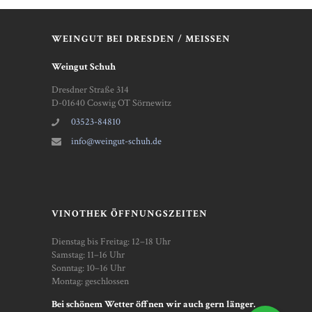
WEINGUT BEI DRESDEN / MEISSEN
Weingut Schuh
Dresdner Straße 314
D-01640 Coswig OT Sörnewitz
03523-84810
info@weingut-schuh.de
VINOTHEK ÖFFNUNGSZEITEN
Dienstag bis Freitag: 12–18 Uhr
Samstag: 11–16 Uhr
Sonntag: 10–16 Uhr
Montag: geschlossen
Bei schönem Wetter öffnen wir auch gern länger.