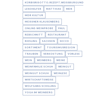
KÜRBISRISOTTO;REZEPT;WEISSBURGUNDER;AARON
LESEHELFER
MATTHIAS
MDR
MDR KULTUR
MEISSNER KLAUSENBERG
ONLINE-WEINPROBE
PAUL
REBSCHNITT
RESTAURANT
RIESLING
SACHSEN
SECCO
SORTIMENT
TOURISMUSREGION
TRAUBEN
VERKOSTUNG
VORLESE
WEIN
WEINBERG
WEINE
WEINFAMILIE SCHUH
WEINGUT
WEINGUT SCHUH
WEINLESE
WIRTSCHAFTSWEISE
WOLFGANG SCHILLING
YOGA IM WEINBERG