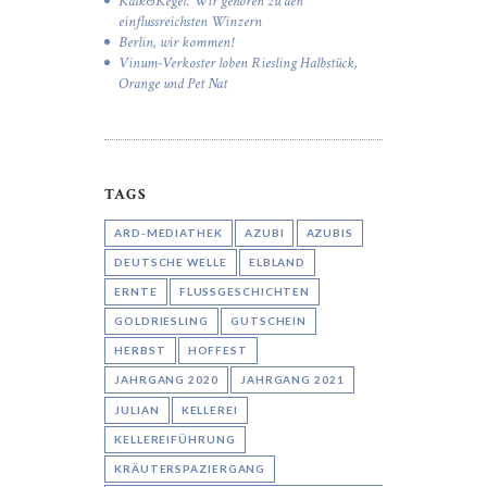
Kalk&Kegel: Wir gehören zu den
einflussreichsten Winzern
Berlin, wir kommen!
Vinum-Verkoster loben Riesling Halbstück,
Orange und Pet Nat
TAGS
ARD-MEDIATHEK
AZUBI
AZUBIS
DEUTSCHE WELLE
ELBLAND
ERNTE
FLUSSGESCHICHTEN
GOLDRIESLING
GUTSCHEIN
HERBST
HOFFEST
JAHRGANG 2020
JAHRGANG 2021
JULIAN
KELLEREI
KELLEREIFÜHRUNG
KRÄUTERSPAZIERGANG