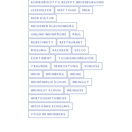
KÜRBISRISOTTO;REZEPT;WEISSBURGUNDER;AARON
LESEHELFER
MATTHIAS
MDR
MDR KULTUR
MEISSNER KLAUSENBERG
ONLINE-WEINPROBE
PAUL
REBSCHNITT
RESTAURANT
RIESLING
SACHSEN
SECCO
SORTIMENT
TOURISMUSREGION
TRAUBEN
VERKOSTUNG
VORLESE
WEIN
WEINBERG
WEINE
WEINFAMILIE SCHUH
WEINGUT
WEINGUT SCHUH
WEINLESE
WIRTSCHAFTSWEISE
WOLFGANG SCHILLING
YOGA IM WEINBERG