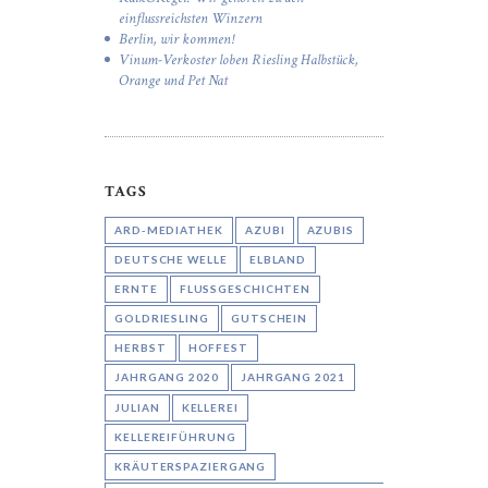
einflussreichsten Winzern
Berlin, wir kommen!
Vinum-Verkoster loben Riesling Halbstück,
Orange und Pet Nat
TAGS
ARD-MEDIATHEK
AZUBI
AZUBIS
DEUTSCHE WELLE
ELBLAND
ERNTE
FLUSSGESCHICHTEN
GOLDRIESLING
GUTSCHEIN
HERBST
HOFFEST
JAHRGANG 2020
JAHRGANG 2021
JULIAN
KELLEREI
KELLEREIFÜHRUNG
KRÄUTERSPAZIERGANG