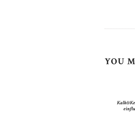
YOU M
Kalk&Keg
einfl