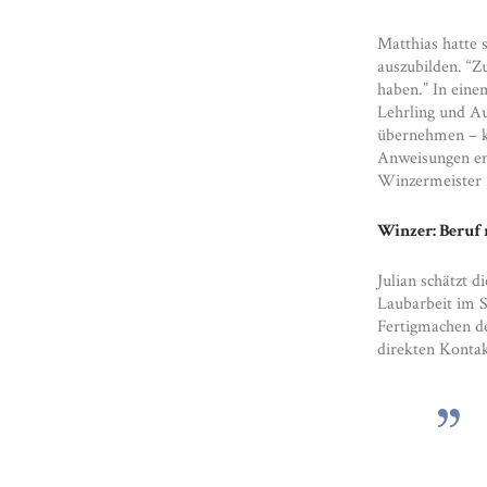
Matthias hatte 
auszubilden. “Z
haben.” In eine
Lehrling und Au
übernehmen – k
Anweisungen ent
Winzermeister 
Winzer: Beruf 
Julian schätzt 
Laubarbeit im 
Fertigmachen de
direkten Kontak