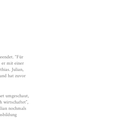
eendet. “Für
 er mit einer
hias. Julian,
nd hat zuvor
net umgeschaut,
 wirtschaftet”,
ulian nochmals
usbildung