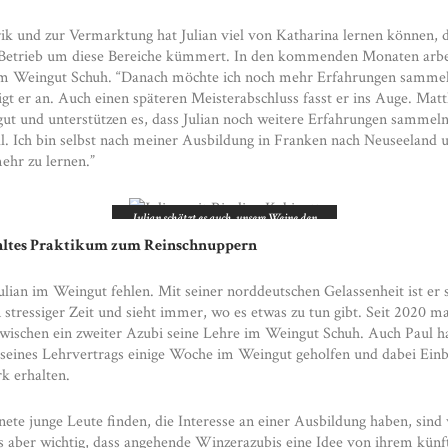
k und zur Vermarktung hat Julian viel von Katharina lernen können, d
 Betrieb um diese Bereiche kümmert. In den kommenden Monaten arbei
 im Weingut Schuh. “Danach möchte ich noch mehr Erfahrungen sammel
gt er an. Auch einen späteren Meisterabschluss fasst er ins Auge. Matth
gut und unterstützen es, dass Julian noch weitere Erfahrungen sammeln
ll. Ich bin selbst nach meiner Ausbildung in Franken nach Neuseeland 
ehr zu lernen.”
Julian schätzt es auch, unsere Weine den
Kunden vorzustellen. Der Riesling
hltes Praktikum zum Reinschnuppern
Kabinett gehört zu seinen Favoriten.
lian im Weingut fehlen. Mit seiner norddeutschen Gelassenheit ist er s
 stressiger Zeit und sieht immer, wo es etwas zu tun gibt. Seit 2020 m
wischen ein zweiter Azubi seine Lehre im Weingut Schuh. Auch Paul 
seines Lehrvertrags einige Woche im Weingut geholfen und dabei Einbl
 erhalten.
ete junge Leute finden, die Interesse an einer Ausbildung haben, sind 
uns aber wichtig, dass angehende Winzerazubis eine Idee von ihrem künf