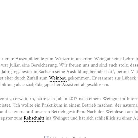
der erste Auszubildende zum Winzer in unserem Weingut seine Lehre b
 war Julian eine Bereicherung. Wir freuen uns und sind auch stolz, dass
s Jahrgangsbester in Sachsen seine Ausbildung beendet hat”, betont Matt
ist eher durch Zufall zum
Weinbau
gekommen. Er stammt aus Lübeck u
sbildung als sozialpädagogischer Assistent abgeschlossen.
ont zu erweitern, hatte sich Julian 2017 nach einem Weingut im Inter
bietet. “Ich wollte ein Praktikum in einem Betrieb machen, der naturnah
h und ist zuerst auf unseren Betrieb gestoßen. Nach der Weinlese kam J
 später zum
Rebschnitt
ins Weingut und hat sich schließlich zu einer A