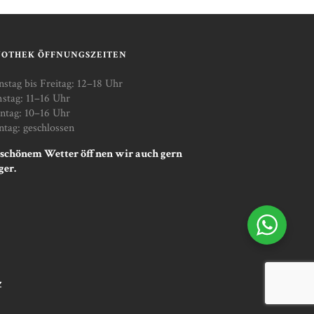
NOTHEK ÖFFNUNGSZEITEN
nstag bis Freitag: 12–18 Uhr
stag: 11–16 Uhr
ntag: 10–16 Uhr
tag: geschlossen
 schönem Wetter öffnen wir auch gern
ger.
Z