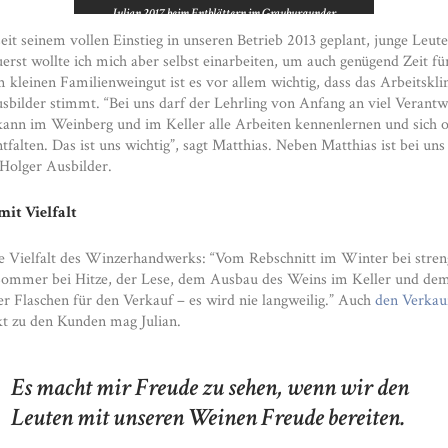
Julian 2017 beim Entblättern im Grauburgunder
seit seinem vollen Einstieg in unseren Betrieb 2013 geplant, junge Leu
uerst wollte ich mich aber selbst einarbeiten, um auch genügend Zeit fü
m kleinen Familienweingut ist es vor allem wichtig, dass das Arbeitskl
sbilder stimmt. “Bei uns darf der Lehrling von Anfang an viel Verant
ann im Weinberg und im Keller alle Arbeiten kennenlernen und sich o
falten. Das ist uns wichtig”, sagt Matthias. Neben Matthias ist bei uns
Holger Ausbilder.
mit Vielfalt
die Vielfalt des Winzerhandwerks: “Vom Rebschnitt im Winter bei stre
Sommer bei Hitze, der Lese, dem Ausbau des Weins im Keller und de
r Flaschen für den Verkauf – es wird nie langweilig.” Auch
den Verkau
t zu den Kunden mag Julian.
Es macht mir Freude zu sehen, wenn wir den
Leuten mit unseren Weinen Freude bereiten.