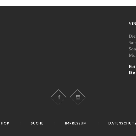
VI
Die
Sam
Son
Mon
Bei
län
SHOP
SUCHE
IMPRESSUM
DATENSCHUT