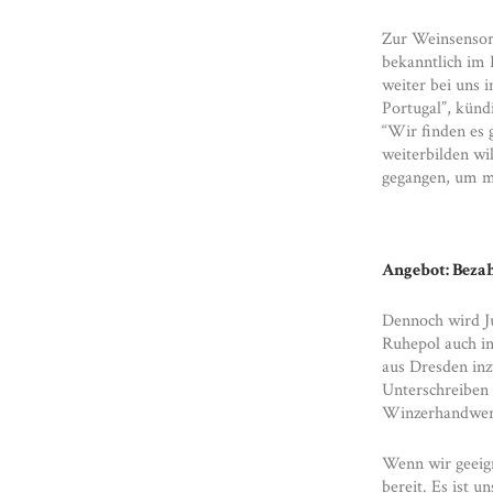
Zur Weinsensori
bekanntlich im
weiter bei uns
Portugal”, kündi
“Wir finden es 
weiterbilden wi
gegangen, um m
Angebot: Beza
Dennoch wird Ju
Ruhepol auch in
aus Dresden inz
Unterschreiben 
Winzerhandwerk
Wenn wir geeign
bereit. Es ist 