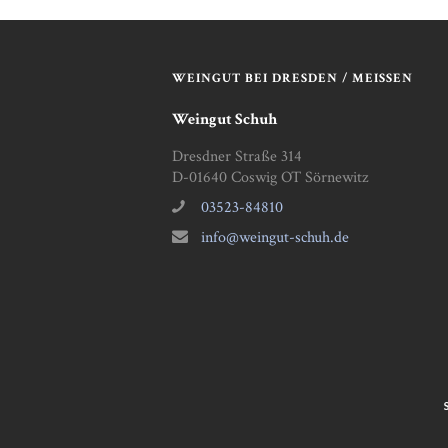
WEINGUT BEI DRESDEN / MEISSEN
Weingut Schuh
Dresdner Straße 314
D-01640 Coswig OT Sörnewitz
03523-84810
info@weingut-schuh.de