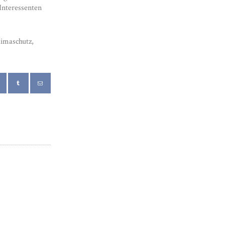
Interessenten
limaschutz,
Next
post: