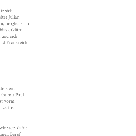
ie sich
tet Julian
n, möglichst in
ias erklärt:
 und sich
und Frankreich
tets ein
acht mit Paul
hat vorm
ick ins
wir stets dafür
tigen Beruf