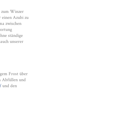
te zum Winzer
r einen Azubi zu
ima zwischen
wortung
hne ständige
 auch unserer
ngem Frost über
m Abfüllen und
f
und den