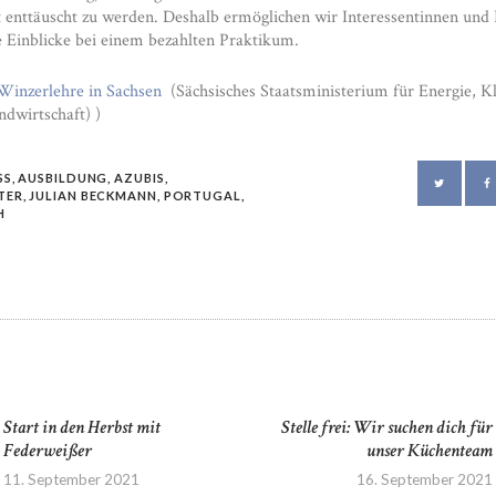
 enttäuscht zu werden. Deshalb ermöglichen wir Interessentinnen und 
e Einblicke bei einem bezahlten Praktikum.
 Winzerlehre in Sachsen
(Sächsisches Staatsministerium für Energie, K
dwirtschaft) )
SS
,
AUSBILDUNG
,
AZUBIS
,
TER
,
JULIAN BECKMANN
,
PORTUGAL
,
H
ATION
Start in den Herbst mit
Stelle frei: Wir suchen dich für
Previous
Federweißer
unser Küchenteam
post:
11. September 2021
16. September 2021