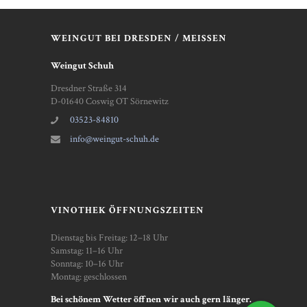
WEINGUT BEI DRESDEN / MEISSEN
Weingut Schuh
Dresdner Straße 314
D-01640 Coswig OT Sörnewitz
03523-84810
info@weingut-schuh.de
VINOTHEK ÖFFNUNGSZEITEN
Dienstag bis Freitag: 12–18 Uhr
Samstag: 11–16 Uhr
Sonntag: 10–16 Uhr
Montag: geschlossen
Bei schönem Wetter öffnen wir auch gern länger.