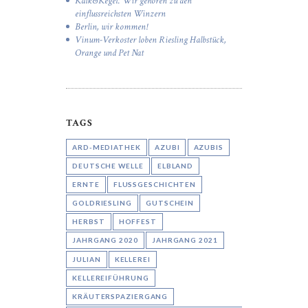
Kalk&Kegel: Wir gehören zu den
einflussreichsten Winzern
Berlin, wir kommen!
Vinum-Verkoster loben Riesling Halbstück,
Orange und Pet Nat
TAGS
ARD-MEDIATHEK
AZUBI
AZUBIS
DEUTSCHE WELLE
ELBLAND
ERNTE
FLUSSGESCHICHTEN
GOLDRIESLING
GUTSCHEIN
HERBST
HOFFEST
JAHRGANG 2020
JAHRGANG 2021
JULIAN
KELLEREI
KELLEREIFÜHRUNG
KRÄUTERSPAZIERGANG