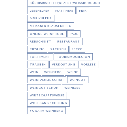
KÜRBISRISOTTO;REZEPT;WEISSBURGUNDER;AARON
LESEHELFER
MATTHIAS
MDR
MDR KULTUR
MEISSNER KLAUSENBERG
ONLINE-WEINPROBE
PAUL
REBSCHNITT
RESTAURANT
RIESLING
SACHSEN
SECCO
SORTIMENT
TOURISMUSREGION
TRAUBEN
VERKOSTUNG
VORLESE
WEIN
WEINBERG
WEINE
WEINFAMILIE SCHUH
WEINGUT
WEINGUT SCHUH
WEINLESE
WIRTSCHAFTSWEISE
WOLFGANG SCHILLING
YOGA IM WEINBERG