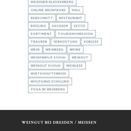
MEISSNER KLAUSENBERG
ONLINE-WEINPROBE
PAUL
REBSCHNITT
RESTAURANT
RIESLING
SACHSEN
SECCO
SORTIMENT
TOURISMUSREGION
TRAUBEN
VERKOSTUNG
VORLESE
WEIN
WEINBERG
WEINE
WEINFAMILIE SCHUH
WEINGUT
WEINGUT SCHUH
WEINLESE
WIRTSCHAFTSWEISE
WOLFGANG SCHILLING
YOGA IM WEINBERG
WEINGUT BEI DRESDEN / MEISSEN