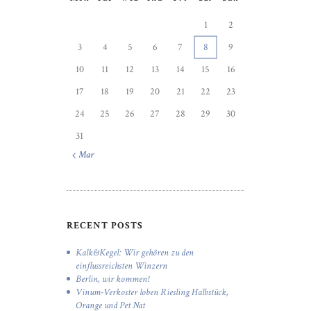
1
2
3
4
5
6
7
8
9
10
11
12
13
14
15
16
17
18
19
20
21
22
23
24
25
26
27
28
29
30
31
« Mar
RECENT POSTS
Kalk&Kegel: Wir gehören zu den
einflussreichsten Winzern
Berlin, wir kommen!
Vinum-Verkoster loben Riesling Halbstück,
Orange und Pet Nat