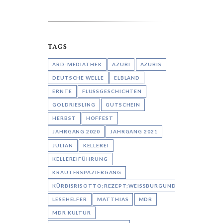
TAGS
ARD-MEDIATHEK
AZUBI
AZUBIS
DEUTSCHE WELLE
ELBLAND
ERNTE
FLUSSGESCHICHTEN
GOLDRIESLING
GUTSCHEIN
HERBST
HOFFEST
JAHRGANG 2020
JAHRGANG 2021
JULIAN
KELLEREI
KELLEREIFÜHRUNG
KRÄUTERSPAZIERGANG
KÜRBISRISOTTO;REZEPT;WEISSBURGUNDER;AARON
LESEHELFER
MATTHIAS
MDR
MDR KULTUR