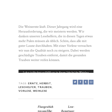
Die Weinernte läuft. Dieser Jahrgang wird eine
Herausforderung, die wir meistern werden. Wir
danken unseren Lesehelfern, die in diesen Tagen etwas
mehr Pulen müssen als üblich. Schön, dass alle mit
guter Laune durchhalten. Mit einer Vorlese versuchen
wir nun die Qualität noch zu steigern. Dabei werden
geschädigte Trauben entfernt, damit die gesunden
Trauben weiter reifen können.
Lukas ist Student und hilft uns in diesem Jahr bei der Weinlese,
hier bei der Ernte des Regents im Klausenberg.
TAGS:
ERNTE
,
HERBST
,
LESEHELFER
,
TRAUBEN
,
VORLESE
,
WEINLESE
POST
Flussgeschich
Lese-
Previous
Next
NAVIGATION
ten von Elbe:
Reportage:
post:
post: