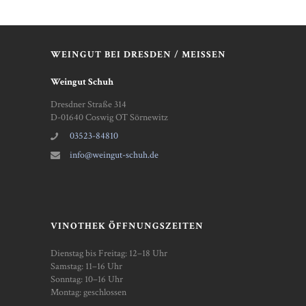
WEINGUT BEI DRESDEN / MEISSEN
Weingut Schuh
Dresdner Straße 314
D-01640 Coswig OT Sörnewitz
03523-84810
info@weingut-schuh.de
VINOTHEK ÖFFNUNGSZEITEN
Dienstag bis Freitag: 12–18 Uhr
Samstag: 11–16 Uhr
Sonntag: 10–16 Uhr
Montag: geschlossen