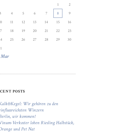
1
2
3
4
5
6
7
8
9
10
11
12
13
14
15
16
17
18
19
20
21
22
23
24
25
26
27
28
29
30
31
 Mar
CENT POSTS
Kalk&Kegel: Wir gehören zu den
einflussreichsten Winzern
Berlin, wir kommen!
Vinum-Verkoster loben Riesling Halbstück,
Orange und Pet Nat