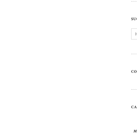
SU
Se
for
C
C
M