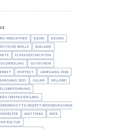
GS
RD-MEDIATHEK
AZUBI
AZUBIS
EUTSCHE WELLE
ELBLAND
RNTE
FLUSSGESCHICHTEN
OLDRIESLING
GUTSCHEIN
ERBST
HOFFEST
JAHRGANG 2020
AHRGANG 2021
JULIAN
KELLEREI
ELLEREIFÜHRUNG
RÄUTERSPAZIERGANG
ÜRBISRISOTTO;REZEPT;WEISSBURGUNDER;AARON
ESEHELFER
MATTHIAS
MDR
DR KULTUR