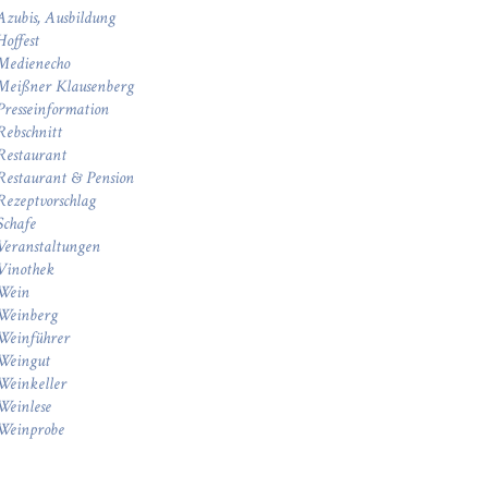
Azubis, Ausbildung
Hoffest
Medienecho
Meißner Klausenberg
Presseinformation
Rebschnitt
Restaurant
Restaurant & Pension
Rezeptvorschlag
Schafe
Veranstaltungen
Vinothek
Wein
Weinberg
Weinführer
Weingut
Weinkeller
Weinlese
Weinprobe