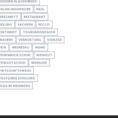
EISSNER KLAUSENBERG
NLINE-WEINPROBE
PAUL
EBSCHNITT
RESTAURANT
IESLING
SACHSEN
SECCO
ORTIMENT
TOURISMUSREGION
RAUBEN
VERKOSTUNG
VORLESE
EIN
WEINBERG
WEINE
EINFAMILIE SCHUH
WEINGUT
EINGUT SCHUH
WEINLESE
IRTSCHAFTSWEISE
OLFGANG SCHILLING
OGA IM WEINBERG