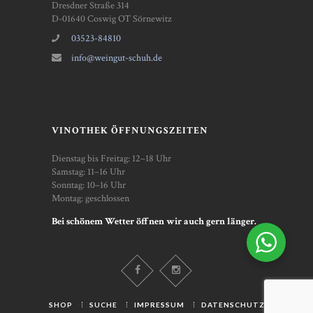
Dresdner Straße 314
D-01640 Coswig OT Sörnewitz
03523-84810
info@weingut-schuh.de
VINOTHEK ÖFFNUNGSZEITEN
Dienstag bis Freitag: 12–18 Uhr
Samstag: 11–16 Uhr
Sonntag: 10–16 Uhr
Montag: geschlossen
Bei schönem Wetter öffnen wir auch gern länger.
SHOP
SUCHE
IMPRESSUM
DATENSCHUTZ