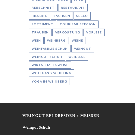
REBSCHNITT
RESTAURANT
RIESLING
SACHSEN
SECCO
SORTIMENT
TOURISMUSREGION
TRAUBEN
VERKOSTUNG
VORLESE
WEIN
WEINBERG
WEINE
WEINFAMILIE SCHUH
WEINGUT
WEINGUT SCHUH
WEINLESE
WIRTSCHAFTSWEISE
WOLFGANG SCHILLING
YOGA IM WEINBERG
WEINGUT BEI DRESDEN / MEISSEN
Weingut Schuh