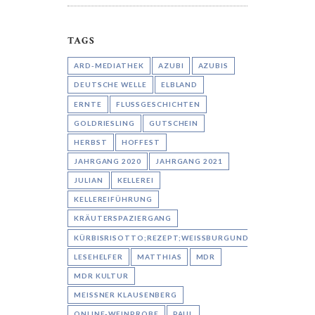
TAGS
ARD-MEDIATHEK
AZUBI
AZUBIS
DEUTSCHE WELLE
ELBLAND
ERNTE
FLUSSGESCHICHTEN
GOLDRIESLING
GUTSCHEIN
HERBST
HOFFEST
JAHRGANG 2020
JAHRGANG 2021
JULIAN
KELLEREI
KELLEREIFÜHRUNG
KRÄUTERSPAZIERGANG
KÜRBISRISOTTO;REZEPT;WEISSBURGUNDER;AARON
LESEHELFER
MATTHIAS
MDR
MDR KULTUR
MEISSNER KLAUSENBERG
ONLINE-WEINPROBE
PAUL