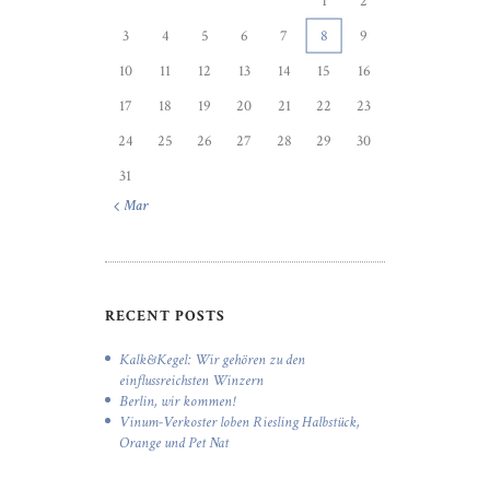
1
2
3
4
5
6
7
8
9
10
11
12
13
14
15
16
17
18
19
20
21
22
23
24
25
26
27
28
29
30
31
« Mar
RECENT POSTS
Kalk&Kegel: Wir gehören zu den
einflussreichsten Winzern
Berlin, wir kommen!
Vinum-Verkoster loben Riesling Halbstück,
Orange und Pet Nat