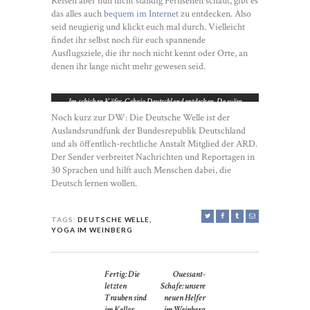
Reisen aber nun nicht ständig Fernsehen schaut, gibt es
das alles auch
bequem im Internet
zu entdecken. Also
seid neugierig und klickt euch mal durch. Vielleicht
findet ihr selbst noch für euch spannende
Ausflugsziele, die ihr noch nicht kennt oder Orte, an
denen ihr lange nicht mehr gewesen seid.
Im schicken Käfer-Cabrio Deutschland entdecken. Da wäre
Katharina auch dabei.
Noch kurz zur DW: Die Deutsche Welle ist der
Auslandsrundfunk der Bundesrepublik Deutschland
und als öffentlich-rechtliche Anstalt Mitglied der ARD.
Der Sender verbreitet Nachrichten und Reportagen in
30 Sprachen und hilft auch Menschen dabei, die
Deutsch lernen wollen.
TAGS:
DEUTSCHE WELLE
,
YOGA IM WEINBERG
POST
Fertig: Die
Ouessant-
Previous
Next
NAVIGATION
letzten
Schafe: unsere
post:
post:
Trauben sind
neuen Helfer
im Keller
im Weinberg