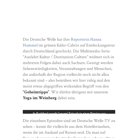
Die Deutsche Welle hat ihre
Reporterin Hanna
Hummel
im grünen Käfer-Cabrio auf Entdeckungstour
durch Deutschland geschickt. Die Multimedia-Serie
“Ausfahrt Kultur / Destination Culture” widmet sich in
mehreren Folgen dabei auch Sachsen. Gezeigt werden
Sehenswürdigkeiten, Veranstaltungen und Menschen,
die außerhalb der Region vielleicht noch nicht allzu
bekannt sind – also bemühen wir hier ruhig mal den
meist etwas abgegriffen wirkenden Begriff von den
“Geheimtipps”
. Wir dürfen übrigens mit unserem
Yoga im Weinberg
dabei sein.
In Radebeul wurde “unsere” Episode in einer Preview vor
geladenen Gästen gezeigt.
Die einzelnen Episoden sind im Deutsche Welle-TV zu
sehen – kennt ihr vielleicht aus dem Hotelfernsehen,
wenn ihr im Ausland auf Reisen seid. Da man auf