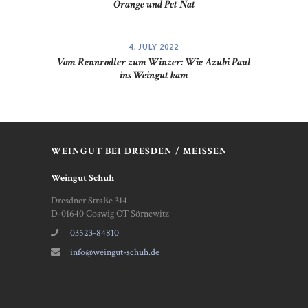
Orange und Pet Nat
4. JULY 2022
Vom Rennrodler zum Winzer: Wie Azubi Paul
ins Weingut kam
WEINGUT BEI DRESDEN / MEISSEN
Weingut Schuh
Dresdner Straße 314
D-01640 Coswig OT Sörnewitz
03523-84810
info@weingut-schuh.de