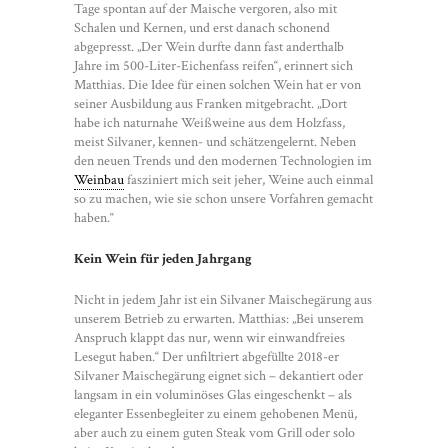
Tage spontan auf der Maische vergoren, also mit
Schalen und Kernen, und erst danach schonend
abgepresst. „Der Wein durfte dann fast anderthalb
Jahre im 500-Liter-Eichenfass reifen“, erinnert sich
Matthias. Die Idee für einen solchen Wein hat er von
seiner Ausbildung aus Franken mitgebracht. „Dort
habe ich naturnahe Weißweine aus dem Holzfass,
meist Silvaner, kennen- und schätzengelernt. Neben
den neuen Trends und den modernen Technologien im
Weinbau
fasziniert mich seit jeher, Weine auch einmal
so zu machen, wie sie schon unsere Vorfahren gemacht
haben.“
Kein Wein für jeden Jahrgang
Nicht in jedem Jahr ist ein Silvaner Maischegärung aus
unserem Betrieb zu erwarten. Matthias: „Bei unserem
Anspruch klappt das nur, wenn wir einwandfreies
Lesegut haben.“ Der unfiltriert abgefüllte 2018-er
Silvaner Maischegärung eignet sich – dekantiert oder
langsam in ein voluminöses Glas eingeschenkt – als
eleganter Essenbegleiter zu einem gehobenen Menü,
aber auch zu einem guten Steak vom Grill oder solo