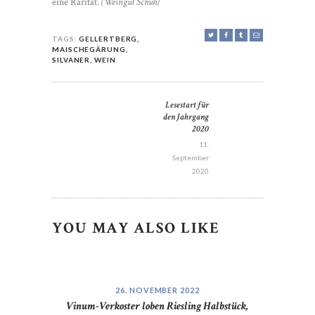
eine Rarität.
(Weingut Schuh)
TAGS:
GELLERTBERG
,
MAISCHEGÄRUNG
,
SILVANER
,
WEIN
POST
Lesestart für
Next
NAVIGATION
den Jahrgang
post:
2020
11.
September
2020
YOU MAY ALSO LIKE
26. NOVEMBER 2022
Vinum-Verkoster loben Riesling Halbstück,