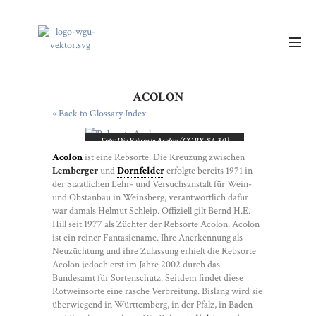
ACOLON
« Back to Glossary Index
Foto: Die Rebsorte Acolon (CC BY-SA 3.0)
Acolon
ist eine Rebsorte. Die Kreuzung zwischen
Lemberger
und
Dornfelder
erfolgte bereits 1971 in
der Staatlichen Lehr- und Versuchsanstalt für Wein-
und Obstanbau in Weinsberg, verantwortlich dafür
war damals Helmut Schleip. Offiziell gilt Bernd H.E.
Hill seit 1977 als Züchter der Rebsorte Acolon. Acolon
ist ein reiner Fantasiename. Ihre Anerkennung als
Neuzüchtung und ihre Zulassung erhielt die Rebsorte
Acolon jedoch erst im Jahre 2002 durch das
Bundesamt für Sortenschutz. Seitdem findet diese
Rotweinsorte eine rasche Verbreitung. Bislang wird sie
überwiegend in Württemberg, in der Pfalz, in Baden