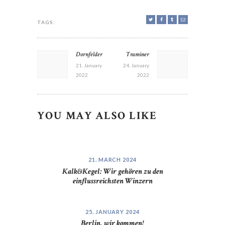
TAGS:
POST
Dornfelder
Traminer
Previous
Next
NAVIGATION
post:
post:
21. January
24. January
2022
2022
YOU MAY ALSO LIKE
21. MARCH 2024
Kalk&Kegel: Wir gehören zu den
einflussreichsten Winzern
25. JANUARY 2024
Berlin, wir kommen!