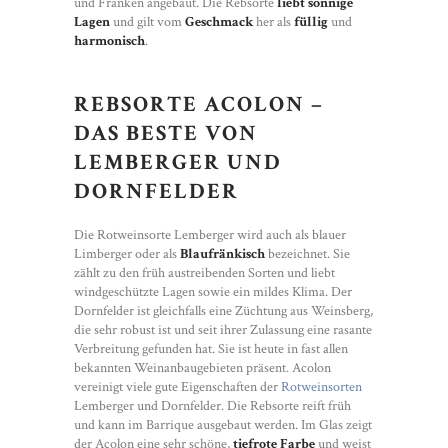
und Franken angebaut. Die Rebsorte
liebt sonnige
Lagen
und gilt vom
Geschmack
her als
füllig
und
harmonisch
.
REBSORTE ACOLON –
DAS BESTE VON
LEMBERGER UND
DORNFELDER
Die Rotweinsorte Lemberger wird auch als blauer
Limberger oder als
Blaufränkisch
bezeichnet. Sie
zählt zu den früh austreibenden Sorten und liebt
windgeschützte Lagen sowie ein mildes Klima. Der
Dornfelder ist gleichfalls eine Züchtung aus Weinsberg,
die sehr robust ist und seit ihrer Zulassung eine rasante
Verbreitung gefunden hat. Sie ist heute in fast allen
bekannten Weinanbaugebieten präsent. Acolon
vereinigt viele gute Eigenschaften der
Rotweinsorten
Lemberger und Dornfelder. Die Rebsorte reift früh
und kann im Barrique ausgebaut werden. Im Glas zeigt
der Acolon eine sehr schöne,
tiefrote Farbe
und weist