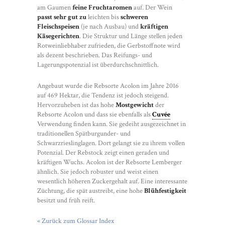
am Gaumen
feine Fruchtaromen
auf. Der Wein
passt sehr gut zu
leichten bis
schweren
Fleischspeisen
(je nach Ausbau) und
kräftigen
Käsegerichten
. Die Struktur und Länge stellen jeden
Rotweinliebhaber zufrieden, die Gerbstoffnote wird
als dezent beschrieben. Das Reifungs- und
Lagerungspotenzial ist überdurchschnittlich.
Angebaut wurde die Rebsorte Acolon im Jahre 2016
auf 469 Hektar, die Tendenz ist jedoch steigend.
Hervorzuheben ist das hohe
Mostgewicht
der
Rebsorte Acolon und dass sie ebenfalls als
Cuvée
Verwendung finden kann. Sie gedeiht ausgezeichnet in
traditionellen Spätburgunder- und
Schwarzrieslinglagen. Dort gelangt sie zu ihrem vollen
Potenzial. Der Rebstock zeigt einen geraden und
kräftigen Wuchs. Acolon ist der Rebsorte Lemberger
ähnlich. Sie jedoch robuster und weist einen
wesentlich höheren Zuckergehalt auf. Eine interessante
Züchtung, die spät austreibt, eine hohe
Blühfestigkeit
besitzt und früh reift.
« Zurück zum Glossar Index