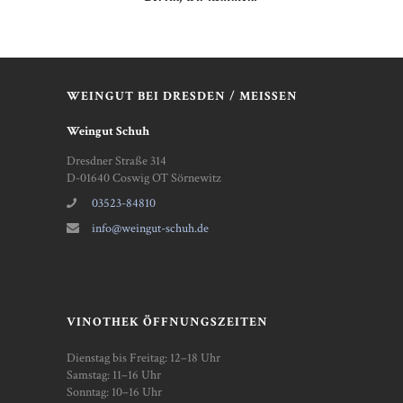
WEINGUT BEI DRESDEN / MEISSEN
Weingut Schuh
Dresdner Straße 314
D-01640 Coswig OT Sörnewitz
03523-84810
info@weingut-schuh.de
VINOTHEK ÖFFNUNGSZEITEN
Dienstag bis Freitag: 12–18 Uhr
Samstag: 11–16 Uhr
Sonntag: 10–16 Uhr