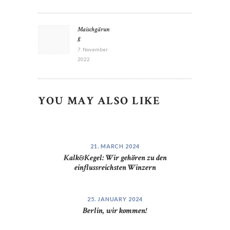
POST
Maischgärun
Previous
NAVIGATION
g
post:
7. November
2022
YOU MAY ALSO LIKE
21. MARCH 2024
Kalk&Kegel: Wir gehören zu den
einflussreichsten Winzern
25. JANUARY 2024
Berlin, wir kommen!