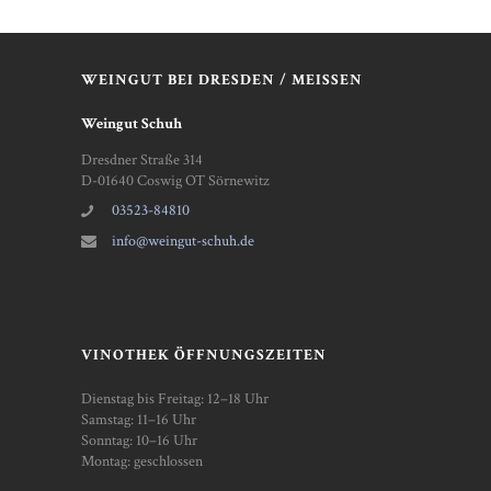
WEINGUT BEI DRESDEN / MEISSEN
Weingut Schuh
Dresdner Straße 314
D-01640 Coswig OT Sörnewitz
03523-84810
info@weingut-schuh.de
VINOTHEK ÖFFNUNGSZEITEN
Dienstag bis Freitag: 12–18 Uhr
Samstag: 11–16 Uhr
Sonntag: 10–16 Uhr
Montag: geschlossen