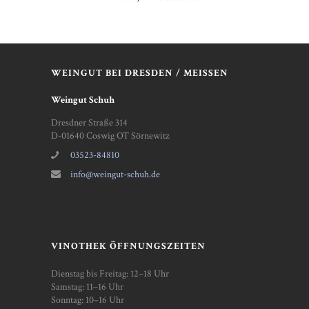
WEINGUT BEI DRESDEN / MEISSEN
Weingut Schuh
Dresdner Straße 314
D-01640 Coswig OT Sörnewitz
03523-84810
info@weingut-schuh.de
VINOTHEK ÖFFNUNGSZEITEN
Dienstag bis Freitag: 12–18 Uhr
Samstag: 11–16 Uhr
Sonntag: 10–16 Uhr