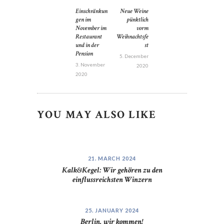
POST
Einschränkun
Neue Weine
Previous
Next
NAVIGATION
gen im
pünktlich
post:
post:
November im
vorm
Restaurant
Weihnachtsfe
und in der
st
Pension
5. December
3. November
2020
2020
YOU MAY ALSO LIKE
21. MARCH 2024
Kalk&Kegel: Wir gehören zu den
einflussreichsten Winzern
25. JANUARY 2024
Berlin, wir kommen!