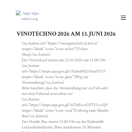
VINOTECHNO 2026 AM 13. JUNI 2026
[su_button url=”https://weingutschuh.ticket.io”
target=”blank” icon=”icon: ticket”]Ticket-
Shop[/su_button]
Der Vorverkauf startet am 22.03.2026 um 15.00 Uhr
[su_button
url=”https://maps.app.goo.gl/cSQ6n89J2rXuuYUr5″
target=”blank” icon=”icon: glass”]Weg zur
Veranstaltung[/su_button]
Bitte beachtet, dass die Veranstaltung nur zu Fuß oder
mit dem Fahrrad erreichbar ist!
[su_button
url=”https://maps.app.goo.gl/3nTAEcceGPTULccQ9″
target=”blank” icon=”icon: road”]Fußweg zum Shuttle-
Bus[/su_button]
Der Shuttle-Bus startet 23.00 Uhr an der Haltestelle
Lückenhübelstraße. Bitte mindestens 20 Minuten