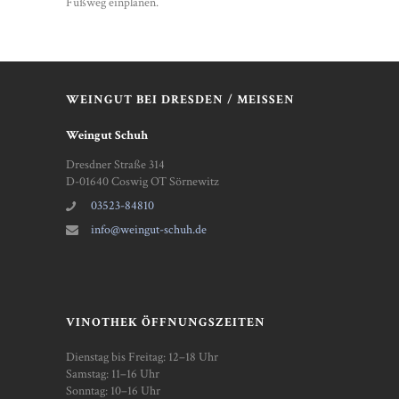
Fußweg einplanen.
WEINGUT BEI DRESDEN / MEISSEN
Weingut Schuh
Dresdner Straße 314
D-01640 Coswig OT Sörnewitz
03523-84810
info@weingut-schuh.de
VINOTHEK ÖFFNUNGSZEITEN
Dienstag bis Freitag: 12–18 Uhr
Samstag: 11–16 Uhr
Sonntag: 10–16 Uhr