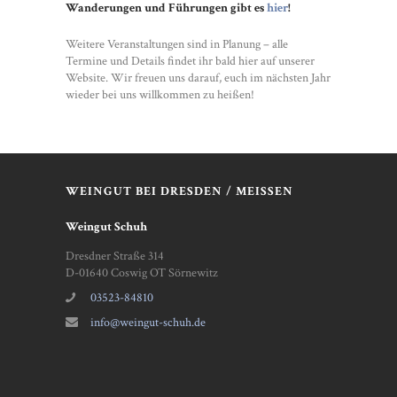
Wanderungen und Führungen gibt es
hier
!
Weitere Veranstaltungen sind in Planung – alle
Termine und Details findet ihr bald hier auf unserer
Website. Wir freuen uns darauf, euch im nächsten Jahr
wieder bei uns willkommen zu heißen!
WEINGUT BEI DRESDEN / MEISSEN
Weingut Schuh
Dresdner Straße 314
D-01640 Coswig OT Sörnewitz
03523-84810
info@weingut-schuh.de