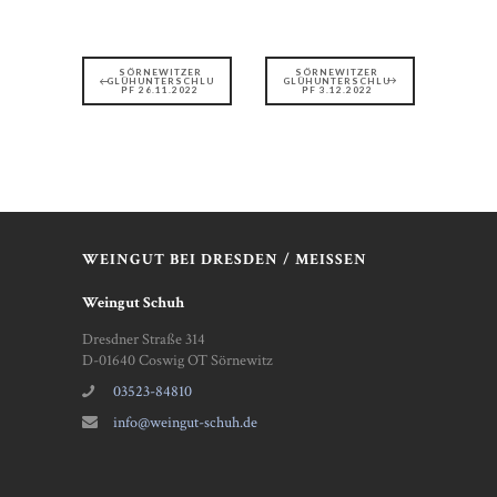
SÖRNEWITZER
SÖRNEWITZER
GLÜHUNTERSCHLU
GLÜHUNTERSCHLU
PF 26.11.2022
PF 3.12.2022
WEINGUT BEI DRESDEN / MEISSEN
Weingut Schuh
Dresdner Straße 314
D-01640 Coswig OT Sörnewitz
03523-84810
info@weingut-schuh.de